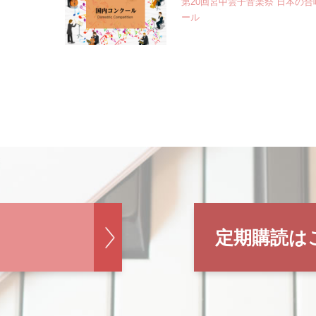
第20回宮中雲子音楽祭 日本の
ール
定期購読は