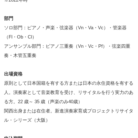
部門
ソロ部門：ピアノ・声楽・弦楽器（Vn・Va・Vc）・管楽器
（Fl・Ob・Cl）
アンサンブル部門：ピアノ三重奏（Vn・Vc・Pf）・弦楽四重
奏・木管五重奏
出場資格
原則として日本国籍を有する方または日本の永住資格を有する
人。演奏家として音楽教育を受け、リサイタルを行う実力のあ
る方。22 歳～ 35 歳（声楽のみ40歳）
関西出身または在住者。新進演奏家育成プロジェクトリサイタ
ル・シリーズ（大阪）