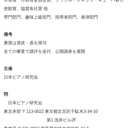
使館賞、協賛各社賞 他
専門部門、趣味上級部門、指導者部門、連弾部門
備考
褒賞は賞状・盾を授与
全ての審査で講評を送付、公開講座を展開
主催
日本ピアノ研究会
問
日本ピアノ研究会
東京本部 〒113-0022 東京都文京区千駄木3-34-10
第1 浅井ビル2F