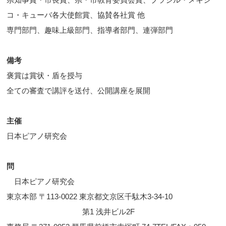
コ・キューバ各大使館賞、協賛各社賞 他
専門部門、趣味上級部門、指導者部門、連弾部門
備考
褒賞は賞状・盾を授与
全ての審査で講評を送付、公開講座を展開
主催
日本ピアノ研究会
問
日本ピアノ研究会
東京本部 〒113-0022 東京都文京区千駄木3-34-10
第1 浅井ビル2F