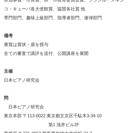
コ・キューバ各大使館賞、協賛各社賞 他
専門部門、趣味上級部門、指導者部門、連弾部門
備考
褒賞は賞状・盾を授与
全ての審査で講評を送付、公開講座を展開
主催
日本ピアノ研究会
問
日本ピアノ研究会
東京本部 〒113-0022 東京都文京区千駄木3-34-10
第1 浅井ビル2F