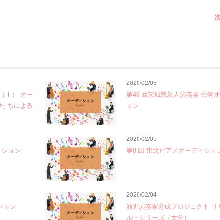
次
2020/02/05
（Ⅰ） オー
第46 回茨城県新人演奏会 公開
た ちによる
ョン
2020/02/05
ィション
第8 回 東北ピアノオーディショ
2020/02/04
ション
新進演奏家育成プロジェクト リ
ル・シリーズ（大分）