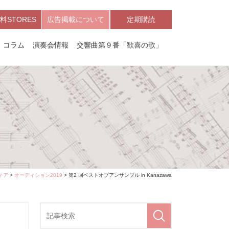
料STORES
広告掲載について
定期購読
コラム
演奏会情報
交響曲第９番「歓喜の歌」
ィア
>
オーディション2019
> 第2 回ベストオブアンサンブル in Kanazawa