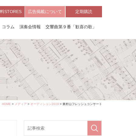
料STORES
広告掲載について
定期購読
コラム
演奏会情報
交響曲第９番「歓喜の歌」
HOME
>
メディア
>
オーディション2019
> 東村山フレッシュコンサート