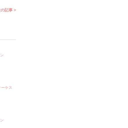
の記事 >
ョン
オーケス
ョン