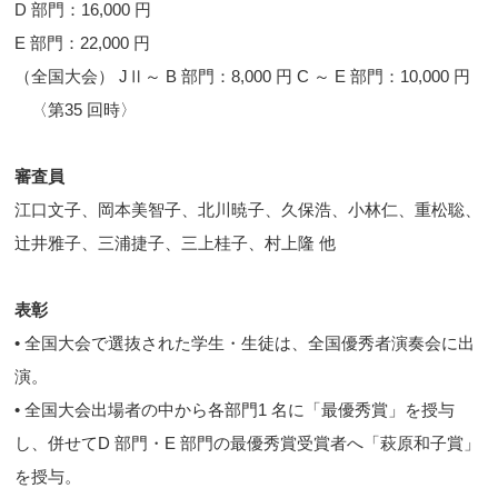
D 部門：16,000 円
E 部門：22,000 円
（全国大会） JⅡ～ B 部門：8,000 円 C ～ E 部門：10,000 円
〈第35 回時〉
審査員
江口文子、岡本美智子、北川暁子、久保浩、小林仁、重松聡、
辻井雅子、三浦捷子、三上桂子、村上隆 他
表彰
• 全国大会で選抜された学生・生徒は、全国優秀者演奏会に出
演。
• 全国大会出場者の中から各部門1 名に「最優秀賞」を授与
し、併せてD 部門・E 部門の最優秀賞受賞者へ「萩原和子賞」
を授与。