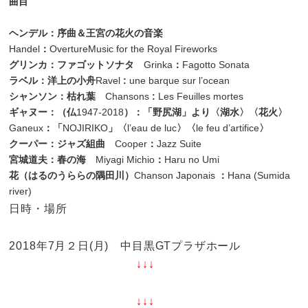
曲目
ヘンデル：序曲＆王宮の花火の音楽
Handel
：
OvertureMusic for the Royal Fireworks
グリンカ：ファゴットソナタ
Grinka
：
Fagotto Sonata
ラベル：洋上の小舟
Ravel
:
une barque sur l’ocean
シャンソン：枯れ葉
Chansons
:
Les Feuilles mortes
ギャヌー：（仏
1947-2018
）：「野尻湖」より〈湖水〉〈花火〉
Ganeux
：「
NOJIRIKO
」〈
l’eau de luc
〉〈
le feu d’artifice
〉
クーパー：ジャズ組曲
Cooper
：
Jazz Suite
宮城道夫：春の海
Miyagi Michio
：
Haru no Umi
花（はるのうららの隅田川）
Chanson Japonais
：
Hana (Sumida
river)
日時・場所
2018年7月２日(月) 中目黒GTプラザホール
↓↓↓
↓↓↓