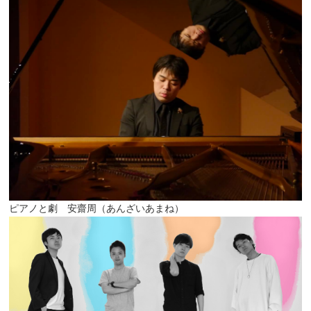
ピアノと劇 安齋周（あんざいあまね）