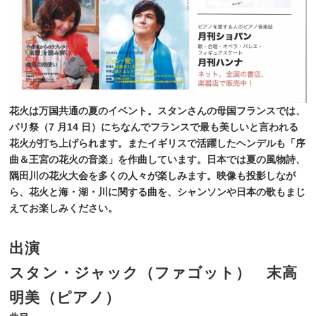
花火は万国共通の夏のイベント。スタンさんの母国フランスでは、
パリ
祭（7 月14 日）にちなんでフランスで最も美しいと言われる
花火が打
ち上げられます。またイギリスで活躍したヘンデルも「序
曲＆王宮の花
火の音楽」を作曲しています。日本では夏の風物詩、
隅田川の花火大会
を多くの人々が楽しみます。映像も投影しなが
ら、花火と海・湖・川に
関する曲を、シャンソンや日本の歌もまじ
えてお楽しみください。
出演
スタン・ジャック
（ファゴット）
末高
明美
（ピアノ）