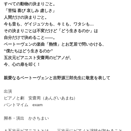
すべての動物の決まりごと。
「苦悩 喜び 哀しみ 虚しさ」
人間だけの決まりごと。
今も昔も、ゲイジュツカも、キミも、ワタシも…
その決まりごとは不変だけど「どう生きるのか」は
自分だけで決めること——。
ベートーヴェンの楽曲「熱情」とお芝居で問いかける、
“僕たちはどう生きるのか”
五次元ピアニスト安齋周のピアノが、
今、心の扉を叩く！
親愛なるベートーヴェンと吉野源三郎先生に敬意を表して
出演
ピアノと劇 安齋周（あんざいあまね）
パントマイム exam
脚本・演出 かさちまい
＊五次元ピアニストとは……三次元にピアノと演技が加わること