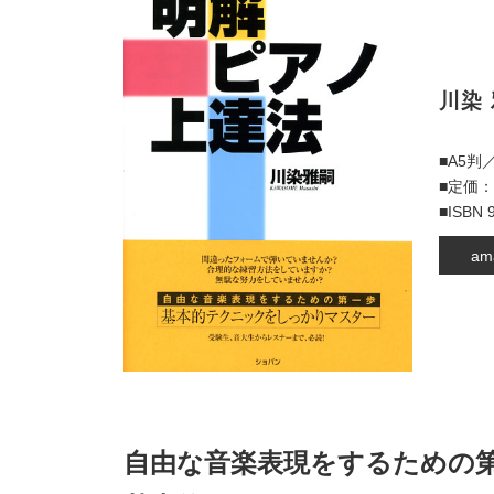
川染
■A5判
■定価：
■ISBN 
am
自由な音楽表現をするための