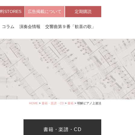
料STORES
広告掲載について
定期購読
コラム
演奏会情報
交響曲第９番「歓喜の歌」
HOME
>
書籍・楽譜・CD
>
書籍
> 明解ピアノ上達法
書籍・楽譜・CD