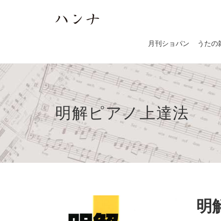
月刊ショパン
うたの
明解ピアノ上達法
明