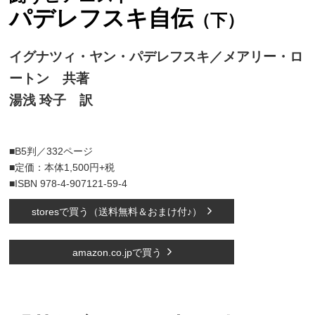
パデレフスキ自伝
（下）
イグナツィ・ヤン・パデレフスキ／メアリー・ロ
ートン 共著
湯浅 玲子 訳
■B5判／332ページ
■定価：本体1,500円+税
■ISBN 978-4-907121-59-4
storesで買う（送料無料＆おまけ付♪）
amazon.co.jpで買う