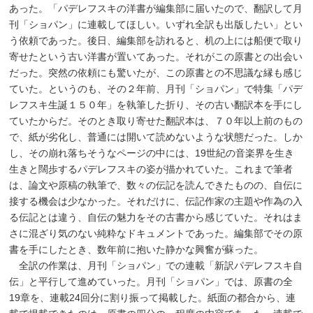
あった。「パデレフスキの洋書が編集部に届いたので、翻訳して月
刊「ショパン」に連載してほしい。いずれ全訳も出版したい」とい
う依頼であった。後日、編集部を訪れると、机の上には船便で取り
寄せたという古い洋書が置いてあった。それがこの原書との出会い
だった。突然の依頼にも驚いたが、この原書との不思議な縁も感じ
ていた。というのも、その２年前、月刊「ショパン」で特集「パデ
レフスキ生誕１５０年」を執筆した折り、その古い翻訳本を手にし
ていたからだ。そのとき取り寄せた翻訳本は、７０年以上前のもの
で、紙が劣化し、普通には開いて読めないような状態だった。しか
し、その崩れ落ちそうなページの中には、19世紀の音楽界を生き
生きと闊歩するパデレフスキの姿が描かれていた。これまで筆者
は、論文や原稿の執筆で、数々の伝記を読んできたものの、自伝に
接する機会は少なかった。それだけに、伝記作家の主題や作為の入
る伝記とは違う、自伝の魅力をその古書から感じていた。それはま
さに混ざり気のない純粋なドキュメントであった。編集部でその原
書を手にしたとき、数年前に抱いた静かな興奮が蘇った。
全訳の作業は、月刊「ショパン」での連載「新訳パデレフスキ自
伝」と平行して進めていった。月刊「ショパン」では、原書の全
19章を、連載24回分に割り振って掲載した。紙面の都合から、連