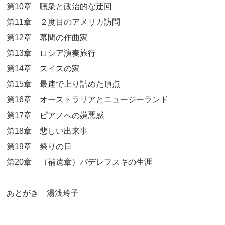
第10章 聴衆と政治的な迂回
第11章 ２度目のアメリカ訪問
第12章 幕間の作曲家
第13章 ロシア演奏旅行
第14章 スイスの家
第15章 最速で上り詰めた頂点
第16章 オーストラリアとニュージーランド
第17章 ピアノへの嫌悪感
第18章 悲しい出来事
第19章 祭りの日
第20章 （補遺章）パデレフスキの生涯
あとがき 湯浅玲子