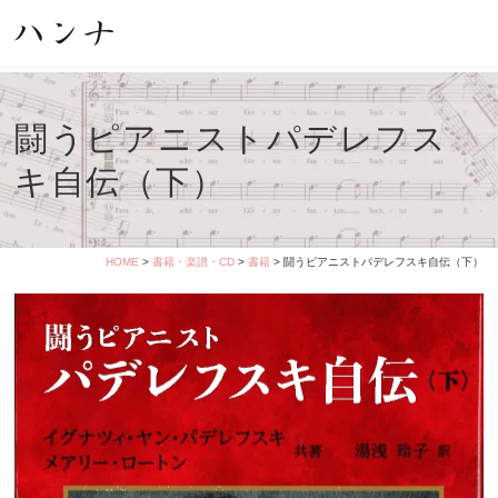
闘うピアニストパデレフス
キ自伝（下）
HOME
>
書籍・楽譜・CD
>
書籍
> 闘うピアニストパデレフスキ自伝（下）