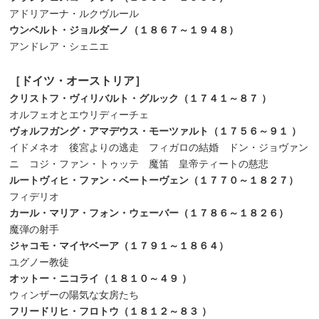
アドリアーナ・ルクヴルール
ウンベルト・ジョルダーノ（１８６７～１９４８）
アンドレア・シェニエ
［ドイツ・オーストリア］
クリストフ・ヴィリバルト・グルック（１７４１～８７
）
オルフェオとエウリディーチェ
ヴォルフガング・アマデウス・モーツァルト（１７５６～９１
）
イドメネオ 後宮よりの逃走 フィガロの結婚 ドン・ジョヴァン
ニ コジ・ファン・トゥッテ 魔笛 皇帝ティートの慈悲
ルートヴィヒ・ファン・ベートーヴェン（１７７０～１８２７）
フィデリオ
カール・マリア・フォン・ウェーバー（１７８６～１８２６）
魔弾の射手
ジャコモ・マイヤベーア（１７９１～１８６４）
ユグノー教徒
オットー・ニコライ（１８１０～４９
）
ウィンザーの陽気な女房たち
フリードリヒ・フロトウ（１８１２～８３
）