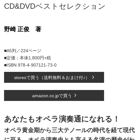
CD&DVDベストセレクション
野崎 正俊 著
■A5判／224ページ
■定価：本体1,800円+税
■ISBN 978-4-907121-73-0
storesで買う（送料無料＆おまけ付♪）
amazon.co.jpで買う
あなたもオペラ演奏通になれる！
オペラ黄金期から三大テノールの時代を経て現代
に至る、オペラ演奏史とも言える名演の歴史がわ