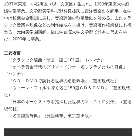
1937
年東京・小石川区（現・文京区）生まれ。
1960
年東京大学経
済学部卒業。文学部美学科で野村良雄氏に西洋音楽史を師事。在学
中は柏葉会合唱団に属し、音楽評論の執筆活動を始める。またクラ
シック音楽や映像などの制作編成を手掛け、音楽著作権業務にも携
わる。元尚美学園講師。後に学習院大学文学部で日本古代史を学
び、
2000
年に卒業。
主要著書
『クラシック秘曲・珍曲・謎曲
101
選』（ハンナ）
『オペラ黄金時代のプリマ・ドンナ～名ソプラノたちの肖像』
（ハンナ）
『ＣＤ・ＤＶＤで訪れる世界の名歌劇場』（芸術現代社）
『ウィーン・フィルを聴く名曲
150
選ＣＤ＆ＤＶＤ』（芸術現代
社）
『日本のオーケストラを指揮した世界のマエストロ列伝』（芸術
現代社）
『名曲鑑賞辞典』（分担執筆、東京堂出版）