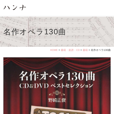
名作オペラ130曲
HOME
>
書籍・楽譜・CD
>
書籍
> 名作オペラ130曲