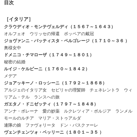
目次
［イタリア］
クラウディオ・モンテヴェルディ（１５６７～１６４３）
オルフェオ ウリッセの帰還 ポッペアの戴冠
ジョヴァンニ・バッティスタ・ペルゴレージ（１７１０～３６
）
奥様女中
ドメニコ・チマローザ（１７４９～１８０１）
秘密の結婚
ルイジ・ケルビーニ（１７６０～１８４２）
メデア
ジョアッキーノ・ロッシーニ（１７９２～１８６８）
アルジェのイタリア女 セビリャの理髪師 チェネレントラ ウィ
リアム・テル ランスへの旅
ガエタノ・ドニゼッティ（１７９７～１８４８）
アンナ・ボレーナ 愛の妙薬 ルクレツィア・ボルジア ランメル
モールのルチア マリア・ストゥアルダ
連隊の娘 ファヴォリータ ドン・パスクァーレ
ヴェンチェンツォ・ベッリーニ（１８０１～３５
）