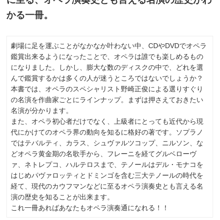
かる一冊。
劇場に足を運ぶことがなかなか叶わない中、CDやDVDでオペラ
鑑賞出来るようになったことで、オペラは誰でも楽しめるもの
になりました。しかし、膨大な数のディスクの中で、どれを選
んで鑑賞するかは多くの人が迷うところではないでしょうか？
本書では、オペラのスペシャリスト野崎正俊による選りすぐり
の名演を作曲家ごとにラインナップ。まずは押さえておきたい
名演が分かります。
また、オペラ初心者だけでなく、上級者にとっても近代から現
代にかけてのオペラ界の動向を知るに格好の著です。ソプラノ
ではテバルティ、カラス、シュヴァルツコップ、ニルソン、な
どオペラ黄金期の名歌手から、フレーニを経てグルベローヴ
ァ、ネトレプコ、ハルテロスまで、テノールはデル・モナコを
はじめパヴァロッティとドミンゴを含む三大テノールの時代を
経て、現代のカウフマンなどに至るオペラ演奏史とも言える名
演の歴史を知ることが出来ます。
これ一冊あればあなたもオペラ演奏通になれる！！