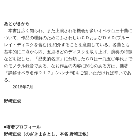
あとがきから
本書は広く知られ、また上演される機会が多いオペラ百三十曲に
ついて、作品の理解のためにふさわしいＣＤおよびＤＶＤ
(
ブルー
レイ・ディスクを含む
)
を紹介することを意図している。各曲とも
基本的に二点から四、五点ほどのディスクを取り上げ、演奏の特徴
などを記した。「歴史的名演」に分類したＣＤは一九五〇年代まで
のモノラル録音である。なお作品の内容に関心のある方は、拙著
『詳解オペラ名作２１７』
(
ハンナ刊
)
をご覧いただければ幸いであ
る。
2018年7月
野崎正俊
■
著者プロフィール
野崎正俊（のざきまさとし、本名
野崎正敏）