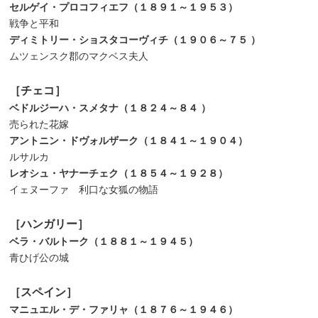
セルゲイ・プロコフィエフ（１８９１～１９５３）
戦争と平和
ディミトリー・ショスタコーヴィチ（１９０６～７５
）
ムツェンスク郡のマクベス夫人
［チェコ］
ベドルジーハ・スメタナ（１８２４～８４
）
売られた花嫁
アントニン・ドヴォルザーク（１８４１～１９０４）
ルサルカ
レオシュ・ヤナーチェク（１８５４～１９２８）
イェヌーファ 利口な女狐の物語
［ハンガリー］
ベラ・バルトーク（１８８１～１９４５）
青ひげ公の城
［スペイン］
マニュエル・デ・ファリャ（１８７６～１９４６）