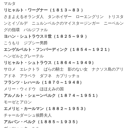
マルタ
リヒャルト・ワーグナー（１８１３～８３
）
さまよえるオランダ人 タンホイザー ローエングリン トリスタ
ンとイゾルデ ニュルンベルクのマイスタージンガー ニーベルン
グの指環 パルジファル
ヨハン・シュトラウス
Ⅱ
世（１８２５～９９
）
こうもり ジプシー男爵
エンゲルベルト・フンパーディンク（１８５４～１９２１）
ヘンゼルとグレーテル
リヒャルト・シュトラウス（１８６４～１９４９）
サロメ エレクトラ ばらの騎士 影のない女 ナクソス島のアリ
アドネ アラベラ ダフネ カプリッチョ
フランツ・レハール（１８７０～１９４８）
メリー・ウィドウ ほほえみの国
アルノルト・シェーンベルク（１８７４～１９５１）
モーゼとアロン
エメリヒ・カールマン（１８８２～１９５３）
チャールダーシュ侯爵夫人
アルバン・ベルク（１８８５～１９３５）