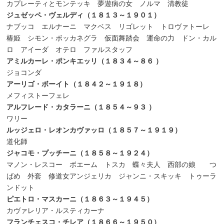
カプレーティとモンテッキ 夢遊病の女 ノルマ 清教徒
ジュゼッペ・ヴェルディ（１８１３～１９０１）
ナブッコ エルナーニ マクベス リゴレット トロヴァトーレ
椿姫 シモン・ボッカネグラ 仮面舞踏会 運命の力 ドン・カル
ロ アイーダ オテロ ファルスタッフ
アミルカーレ・ポンキエッリ（１８３４～８６
）
ジョコンダ
アーリゴ・ボーイト（１８４２～１９１８）
メフィストーフェレ
アルフレード・カタラーニ（１８５４～９３
）
ワリー
ルッジェロ・レオンカヴァッロ（１８５７～１９１９）
道化師
ジャコモ・プッチーニ（１８５８～１９２４）
マノン・レスコー ボエーム トスカ 蝶々夫人 西部の娘 つ
ばめ 外套 修道女アンジェリカ ジャンニ・スキッキ トゥーラ
ンドット
ピエトロ・マスカーニ（１８６３～１９４５）
カヴァレリア・ルスティカーナ
フランチェスコ・チレア（１８６６～１９５０）