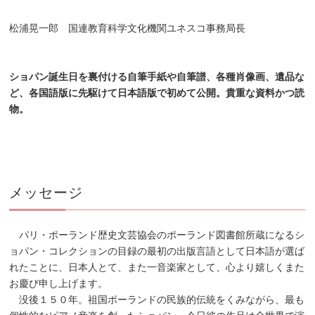
松浦晃一郎 国連教育科学文化機関ユネスコ事務局長
ショパン誕生日を裏付ける自筆手紙や自筆譜、各種肖像画、遺品な
ど、各国語版に先駆けて日本語版で初めて
公開。貴重な資料かつ読
物。
メッセージ
パリ・ポーランド歴史文芸協会のポーランド図書館所蔵になるシ
ョパン・コレクションの目録の最初の出版言語として日本語が選ば
れたことに、日本人とて、また一音楽家として、心より嬉しくまた
お慶び申し上げます。
没後１５０年。祖国ポーランドの民族的伝統をくみながら、最も