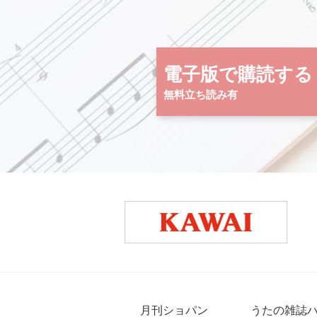
電子版で購読する
無料立ち読み有
月刊ショパン
うたの雑誌