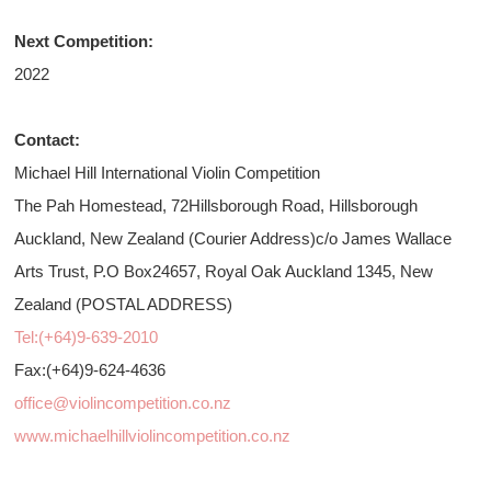
Next Competition:
2022
Contact:
Michael Hill International Violin Competition
The Pah Homestead, 72Hillsborough Road, Hillsborough
Auckland, New Zealand (Courier Address)c/o James Wallace
Arts Trust, P.O Box24657, Royal Oak Auckland 1345, New
Zealand (POSTAL ADDRESS)
Tel:(+64)9-639-2010
Fax:(+64)9-624-4636
office@violincompetition.co.nz
www.michaelhillviolincompetition.co.nz