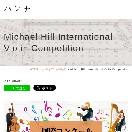
Michael Hill International
Violin Competition
HOME
>
メディア
>
未分類
> Michael Hill International Violin Competition
2021/06/02
LINEで送る