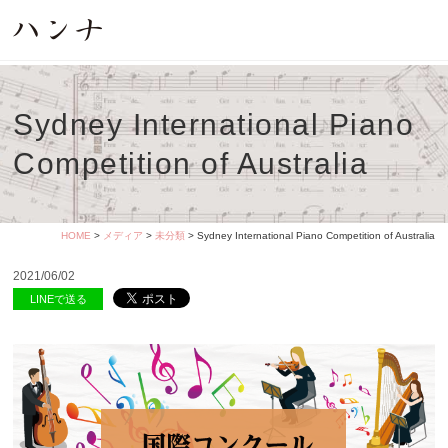
Sydney International Piano
Competition of Australia
HOME
>
メディア
>
未分類
> Sydney International Piano Competition of Australia
2021/06/02
LINEで送る