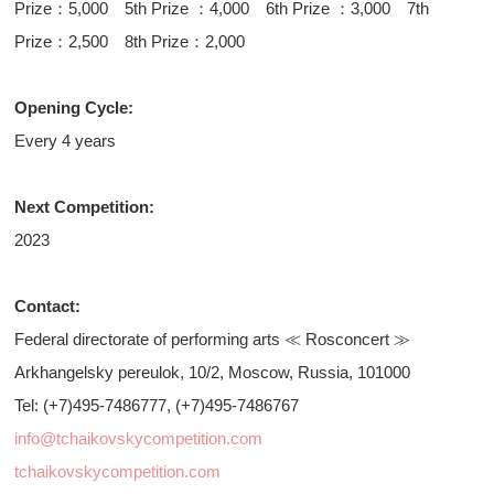
Prize：5,000 5th Prize ：4,000 6th Prize ：3,000 7th
Prize：2,500 8th Prize：2,000
Opening Cycle:
Every 4 years
Next Competition:
2023
Contact:
Federal directorate of performing arts ≪ Rosconcert ≫
Arkhangelsky pereulok, 10/2, Moscow, Russia, 101000
Tel: (+7)495-7486777, (+7)495-7486767
info@tchaikovskycompetition.com
tchaikovskycompetition.com