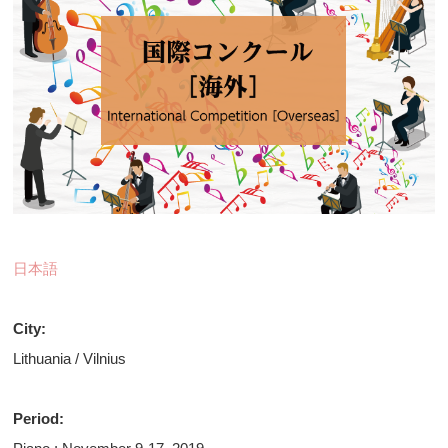
日本語
City:
Lithuania / Vilnius
Period: