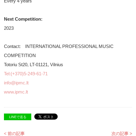
Every 4 years
Next Competition:
2023
Contact: INTERNATIONAL PROFESSIONAL MUSIC
COMPETITION
Totoriu St20, LT-01121, Vilnius
Tel:(+370)5-249-61-71
info@ipmc.lt
www.ipmc.lt
LINEで送る
< 前の記事
次の記事 >