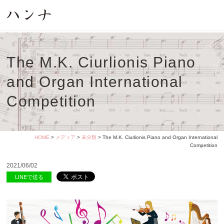
The M.K. Ciurlionis Piano
and Organ International
Competition
HOME
>
メディア
>
未分類
> The M.K. Ciurlionis Piano and Organ International
Competition
2021/06/02
LINEで送る