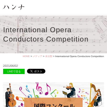
International Opera
Conductors Competition
HOME
>
メディア
>
未分類
> International Opera Conductors Competition
2021/06/02
LINEで送る