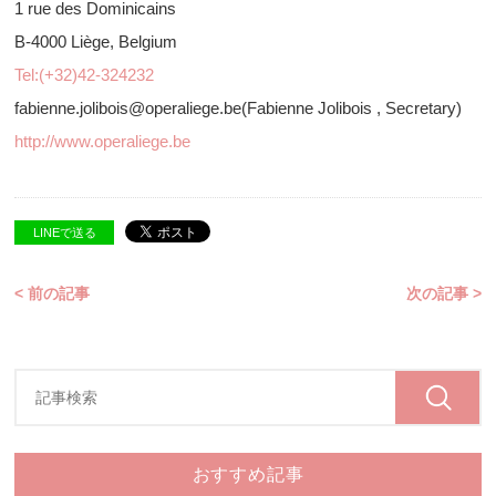
1 rue des Dominicains
B-4000 Liège, Belgium
Tel:(+32)42-324232
fabienne.jolibois@operaliege.be(Fabienne Jolibois , Secretary)
http://www.operaliege.be
LINEで送る
< 前の記事
次の記事 >
おすすめ記事