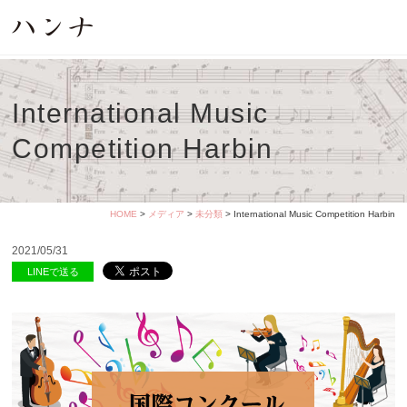
International Music
Competition Harbin
HOME
>
メディア
>
未分類
> International Music Competition Harbin
2021/05/31
LINEで送る