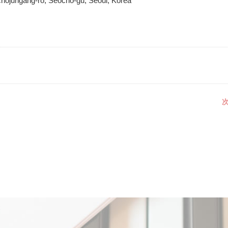
chojungang-ro, Seocho-gu, Seoul, Korea
次