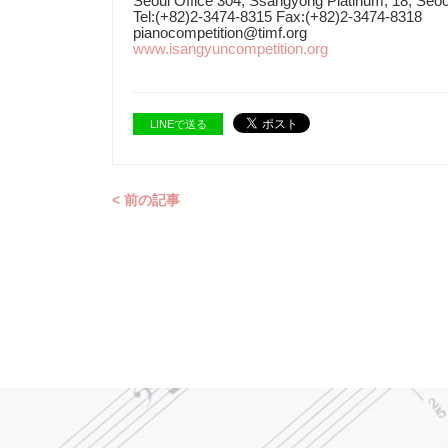
Seoul Office 304, Ssangyong Platinum, 18, Seo
Tel:(+82)2-3474-8315 Fax:(+82)2-3474-8318
pianocompetition@timf.org
www.isangyuncompetition.org
LINEで送る
< 前の記事