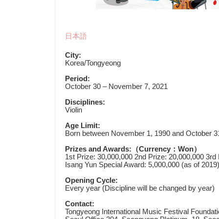
日本語
City:
Korea/Tongyeong
Period:
October 30 – November 7, 2021
Disciplines:
Violin
Age Limit:
Born between November 1, 1990 and October 31
Prizes and Awards:
（
Currency
：
Won
）
1st Prize: 30,000,000 2nd Prize: 20,000,000 3rd
Isang Yun Special Award: 5,000,000 (as of 2019
Opening Cycle:
Every year (Discipline will be changed by year)
Contact:
Tongyeong International Music Festival Foundat