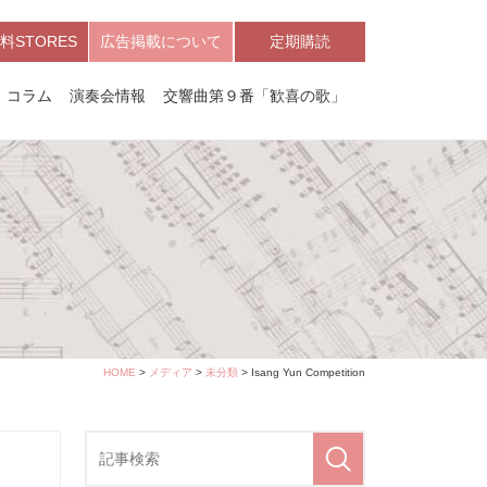
料STORES
広告掲載について
定期購読
コラム
演奏会情報
交響曲第９番「歓喜の歌」
HOME
>
メディア
>
未分類
> Isang Yun Competition