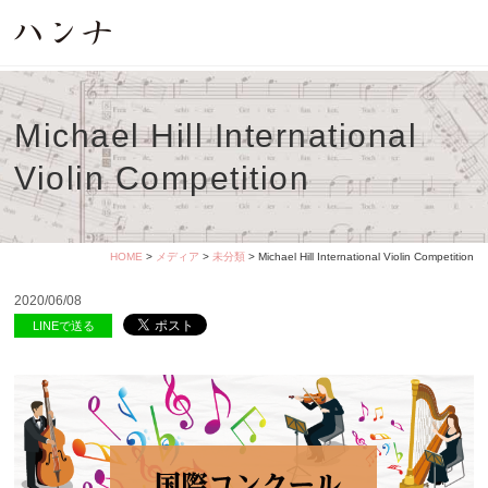
Michael Hill International
Violin Competition
HOME
>
メディア
>
未分類
> Michael Hill International Violin Competition
2020/06/08
LINEで送る