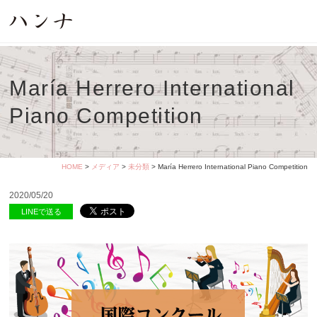
María Herrero International
Piano Competition
HOME
>
メディア
>
未分類
> María Herrero International Piano Competition
2020/05/20
LINEで送る