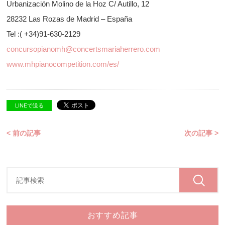
Urbanización Molino de la Hoz C/ Autillo, 12
28232 Las Rozas de Madrid ‒ España
Tel :( +34)91-630-2129
concursopianomh@concertsmariaherrero.com
www.mhpianocompetition.com/es/
LINEで送る
< 前の記事
次の記事 >
おすすめ記事