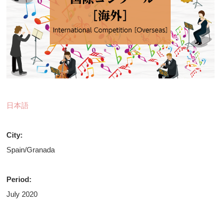
日本語
City:
Spain/Granada
Period:
July 2020