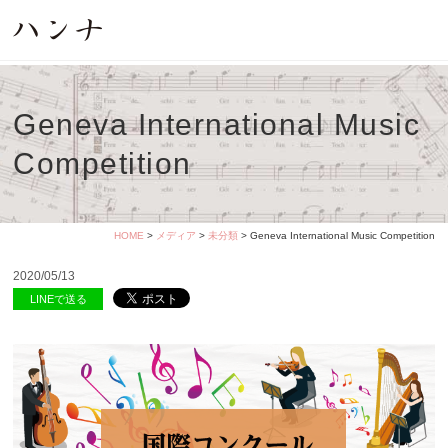
Geneva International Music
Competition
HOME
>
メディア
>
未分類
> Geneva International Music Competition
2020/05/13
LINEで送る