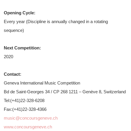
Opening Cycle:
Every year (Discipline is annually changed in a rotating
sequence)
Next Competition:
2020
Contact:
Geneva International Music Competition
Bd de Saint-Georges 34 / CP 268 1211 ‒ Genève 8, Switzerland
Tel:(+41)22-328-6208
Fax:(+41)22-328-4366
music@concoursgeneve.ch
www.concoursgeneve.ch