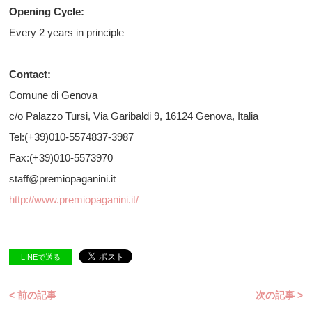
Opening Cycle:
Every 2 years in principle
Contact:
Comune di Genova
c/o Palazzo Tursi, Via Garibaldi 9, 16124 Genova, Italia
Tel:(+39)010-5574837-3987
Fax:(+39)010-5573970
staff@premiopaganini.it
http://www.premiopaganini.it/
LINEで送る
< 前の記事
次の記事 >