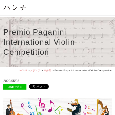
Premio Paganini
International Violin
Competition
HOME
>
メディア
>
未分類
> Premio Paganini International Violin Competition
2020/05/08
LINEで送る