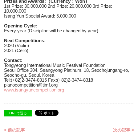
Prizes and Awards:
（
Currency
：
Won
）
1st Prize: 30,000,000 2nd Prize: 20,000,000 3rd Prize:
10,000,000
Isang Yun Special Award: 5,000,000
Opening Cycle:
Every year (Discipline will be changed by year)
Next Competitions:
2020 (Violin)
2021 (Cello)
Contact:
Tongyeong International Music Festival Foundation
Seoul Office 304, Ssangyong Platinum, 18, Seochojungang-ro,
Seocho-gu, Seoul, Korea
Tel:(+82)2-3474-8315 Fax:(+82)2-3474-8318
pianocompetition@timf.org
www.isangyuncompetition.org
LINEで送る
< 前の記事
次の記事 >