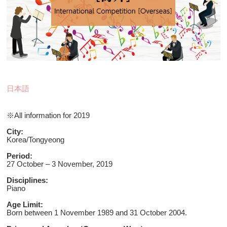
日本語
※
All information for 2019
City:
Korea/Tongyeong
Period:
27 October – 3 November, 2019
Disciplines:
Piano
Age Limit:
Born between 1 November 1989 and 31 October 2004.