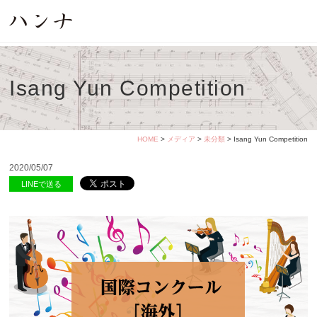
Isang Yun Competition
HOME
>
メディア
>
未分類
> Isang Yun Competition
2020/05/07
LINEで送る