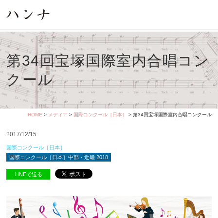
第34回宝塚国際室内合唱コン
クール
HOME
>
メディア
>
国際コンクール［日本］
> 第34回宝塚国際室内合唱コンクール
2017/12/15
国際コンクール［日本］
国際コンクール［日本］中部・近畿 2018
LINEで送る