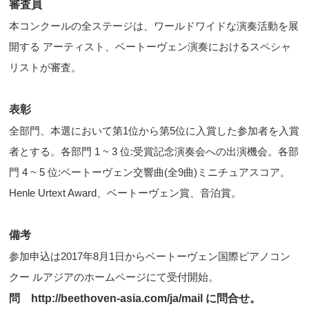
審査員
本コンクールの全ステージは、ワールドワイドな演奏活動を展
開する アーティスト、ベートーヴェン演奏におけるスペシャ
リストが審査。
表彰
全部門、本選において第1位から第5位に入賞した参加者を入賞
者とする。各部門 1 ~ 3 位:受賞記念演奏会への出演機会。各部
門 4 ~ 5 位:ベートーヴェン交響曲(全9曲)ミニチュアスコア。
Henle Urtext Award、ベートーヴェン賞、音泊賞。
備考
参加申込は2017年8月1日からベートーヴェン国際ピアノコン
クー ルアジアのホームページにて受付開始。
問 http://beethoven-asia.com/ja/mail に問合せ。