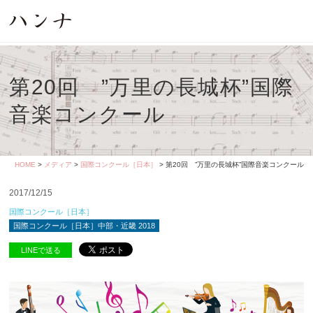
第20回 ”万里の長城杯”国際
音楽コンクール
HOME
>
メディア
>
国際コンクール［日本］
> 第20回 ”万里の長城杯”国際音楽コンクール
2017/12/15
国際コンクール［日本］
国際コンクール［日本］中部・近畿 2018
LINEで送る