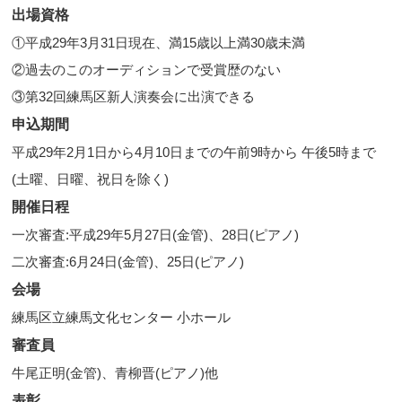
出場資格
①平成29年3月31日現在、満15歳以上満30歳未満
②過去のこのオーディションで受賞歴のない
③第32回練馬区新人演奏会に出演できる
申込期間
平成29年2月1日から4月10日までの午前9時から 午後5時まで
(土曜、日曜、祝日を除く)
開催日程
一次審査:平成29年5月27日(金管)、28日(ピアノ)
二次審査:6月24日(金管)、25日(ピアノ)
会場
練馬区立練馬文化センター 小ホール
審査員
牛尾正明(金管)、青柳晋(ピアノ)他
表彰