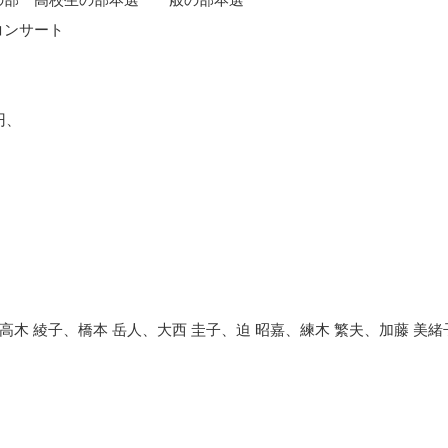
コンサート
円、
、高木 綾子、橋本 岳人、大西 圭子、迫 昭嘉、練木 繁夫、加藤 美緒