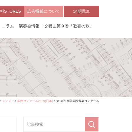
料STORES
広告掲載について
定期購読
コラム
演奏会情報
交響曲第９番「歓喜の歌」
>
メディア
>
国際コンクール2025[日本]
> 第10回 刈谷国際音楽コンクール