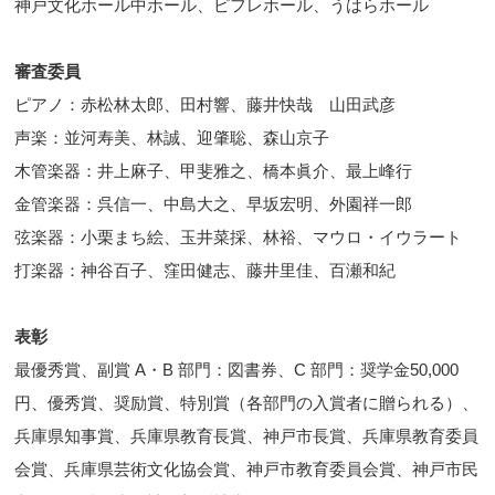
神戸文化ホール中ホール、ピフレホール、うはらホール
審査委員
ピアノ：赤松林太郎、田村響、藤井快哉 山田武彦
声楽：並河寿美、林誠、迎肇聡、森山京子
木管楽器：井上麻子、甲斐雅之、橋本眞介、最上峰行
金管楽器：呉信一、中島大之、早坂宏明、外園祥一郎
弦楽器：小栗まち絵、玉井菜採、林裕、マウロ・イウラート
打楽器：神谷百子、窪田健志、藤井里佳、百瀬和紀
表彰
最優秀賞、副賞 A・B 部門：図書券、C 部門：奨学金50,000
円、優秀賞、奨励賞、特別賞（各部門の入賞者に贈られる）、
兵庫県知事賞、兵庫県教育長賞、神戸市長賞、兵庫県教育委員
会賞、兵庫県芸術文化協会賞、神戸市教育委員会賞、神戸市民