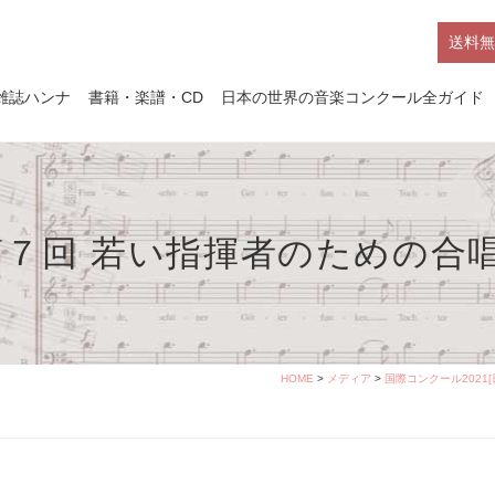
送料無
雑誌ハンナ
書籍・楽譜・CD
日本の世界の音楽コンクール全ガイド
2021 第７回 若い指揮者のため
HOME
>
メディア
>
国際コンクール2021[