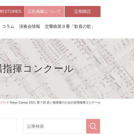
料STORES
広告掲載について
定期購読
コラム
演奏会情報
交響曲第９番「歓喜の歌」
の合唱指揮コンクール
日本]
> Tokyo Cantat 2021 第７回 若い指揮者のための合唱指揮コンクール