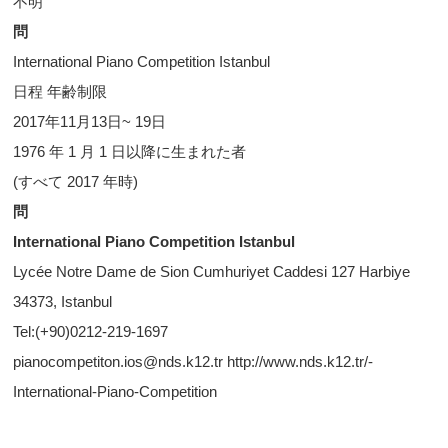
不明
問
International Piano Competition Istanbul
日程 年齢制限
2017年11月13日~ 19日
1976 年 1 月 1 日以降に生まれた者
(すべて 2017 年時)
問
International Piano Competition Istanbul
Lycée Notre Dame de Sion Cumhuriyet Caddesi 127 Harbiye
34373, Istanbul
Tel:(+90)0212-219-1697
pianocompetiton.ios@nds.k12.tr http://www.nds.k12.tr/-
International-Piano-Competition