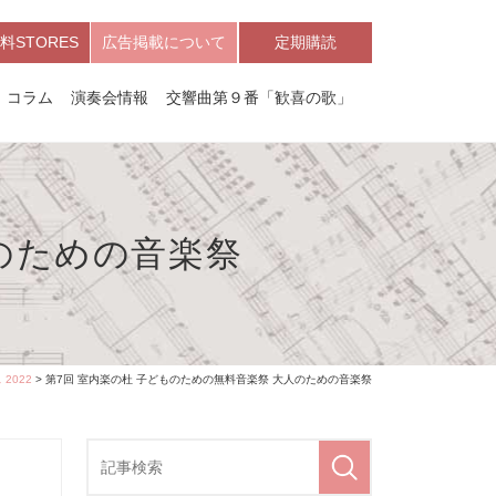
料STORES
広告掲載について
定期購読
コラム
演奏会情報
交響曲第９番「歓喜の歌」
のための音楽祭
2022
> 第7回 室内楽の杜 子どものための無料音楽祭 大人のための音楽祭