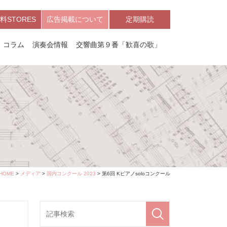
料STORES
広告掲載について
定期購読
コラム
演奏会情報
交響曲第９番「歓喜の歌」
HOME
>
メディア
>
国内コンクール 2023
> 第6回 Kピアノsoloコンクール