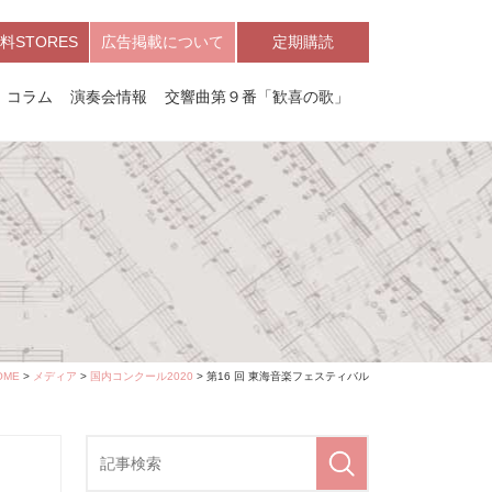
料STORES
広告掲載について
定期購読
コラム
演奏会情報
交響曲第９番「歓喜の歌」
OME
>
メディア
>
国内コンクール2020
> 第16 回 東海音楽フェスティバル