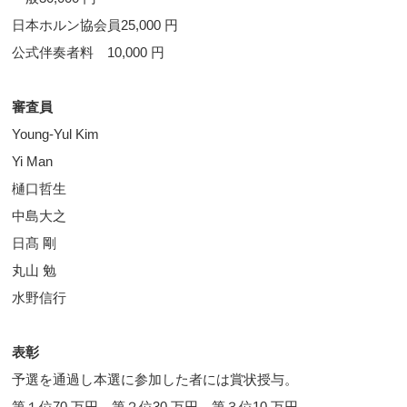
日本ホルン協会員25,000 円
公式伴奏者料 10,000 円
審査員
Young-Yul Kim
Yi Man
樋口哲生
中島大之
日髙 剛
丸山 勉
水野信行
表彰
予選を通過し本選に参加した者には賞状授与。
第１位70 万円 第２位30 万円 第３位10 万円