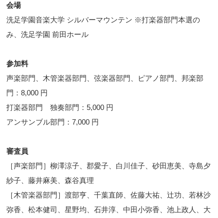
会場
洗足学園音楽大学 シルバーマウンテン ※打楽器部門本選の
み、洗足学園 前田ホール
参加料
声楽部門、木管楽器部門、弦楽器部門、ピアノ部門、邦楽部
門：8,000 円
打楽器部門 独奏部門：5,000 円
アンサンブル部門：7,000 円
審査員
［声楽部門］柳澤涼子、郡愛子、白川佳子、砂田恵美、寺島夕
紗子、藤井麻美、森谷真理
［木管楽器部門］渡部亨、千葉直師、佐藤大祐、辻功、若林沙
弥香、松本健司、星野均、石井淳、中田小弥香、池上政人、大