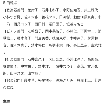
和田雅洋
［弦楽器部門］荒庸子、石井志都子、水野佐知香、井上雅代、
小林すぎ野、佐々木歩、曽根マリ、田渕彰、勅使河原真実、中
一乃、西尾ヨシ子、西田博、沼田園子、堀越みちこ
［ピアノ部門］江崎昌子、岡本美智子、小林仁、下田幸二、浦
壁信二、梶木良子、門倉美香、後藤康孝、木幡律子、財満和
音、佐々木恵子、清水将仁、鳥羽瀬宗一郎、秦江里奈、吉武雅
子
［打楽器部門］石井喜久子、岡田知之、小川佳津子、高田亮、
塚越慎子、中村祐子、野本洋介、藤井むつ子、森茂、古川弦一
朗、山澤洋之、山本晶子
［邦楽部門］藤本草、松尾祐孝、深海さとみ、杵屋七三、菅原
久仁義
主催