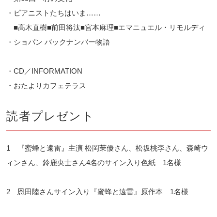
・ピアニストたちはいま……
■高木直樹■前田将汰■宮本麻理■エマニュエル・リモルディ
・ショパン バックナンバー物語
・CD／INFORMATION
・おたよりカフェテラス
読者プレゼント
1 『蜜蜂と遠雷』主演 松岡茉優さん、松坂桃李さん、森崎ウ
ィンさん、鈴鹿央士さん4名のサイン入り色紙 1名様
2 恩田陸さんサイン入り『蜜蜂と遠雷』原作本 1名様