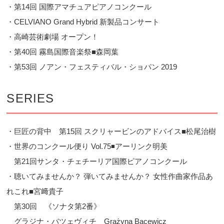
・第14回 国際アマチュアピアノコンクール
・CELVIANO Grand Hybrid 新製品コンサート
・高崎芸術劇場 オープン！
・第40回 霧島国際音楽祭■森岡葉
・第53回 ノアン・フェスティバル・ショパン 2019
SERIES
・巨匠の背中 第15回 スクリャービンのアドバイス■松尾治樹
・世界のコンクール便り Vol.75◾️アーリンク明美
第21回サンタ・チェチーリア国際ピアノコンクール
・聴いてみませんか？ 弾いてみませんか？ 女性作曲家作品あ
れこれ■宮﨑貴子
第30回 《ソナタ第2番》
グラジナ・バツェヴィチ Grażyna Bacewicz