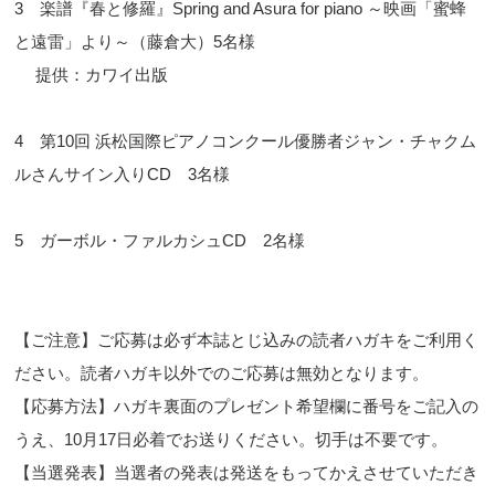
3 楽譜『春と修羅』Spring and Asura for piano ～映画「蜜蜂
と遠雷」より～（藤倉大）5名様
提供：カワイ出版
4 第10回 浜松国際ピアノコンクール優勝者ジャン・チャクム
ルさんサイン入りCD 3名様
5 ガーボル・ファルカシュCD 2名様
【ご注意】ご応募は必ず本誌とじ込みの読者ハガキをご利用く
ださい。読者ハガキ以外でのご応募は無効となります。
【応募方法】ハガキ裏面のプレゼント希望欄に番号をご記入の
うえ、10月17日必着でお送りください。切手は不要です。
【当選発表】当選者の発表は発送をもってかえさせていただき