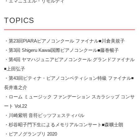
・エマニュエル・リモルディ
TOPICS
・第23回PIARAピアノコンクール ファイナル■川倉美規子
・第3回 Shigeru Kawai国際ピアノコンクール■藤巻暢子
・第4回 ヤマハジュニアピアノコンクール グランドファイナル
◾️上田弘子
・第43回ピティナ・ピアノコンペティション特級 ファイナル◾️
長井進之介
・ローム ミュージック ファンデーション スカラシップ コンサ
ート Vol.22
・川崎紫明 音符ビッツフェスティバル
・杉谷昭子門下生によるメモリアルコンサート■森曠士朗
・ピアノグランプリ 2020