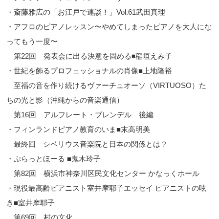
・斎藤雅広の「お江戸で連談！」Vol.61武田真理
・アフロのピアノレッスン〜やめてしまったピアノを大人にな
ってもう一度〜
第22回 発表会に出る決意を固める◾️稲垣えみ子
・世紀を飾るプロフェッショナルの肖像■上地隆裕
至福の音を作り続けるヴァーチュオーソ（VIRTUOSO）た
ちの光と影（沖縄からの音楽通信）
第16回 アルフレート・ブレンデル 後編
・フィンランドピアノ教育のいま■末高明美
最終回 シベリウス音楽院と日本の関係とは？
・ぷらっとほーる ■鬼木玲子
第82回 横浜市神奈川区民文化センター かなっくホール
・現役最高齢ピアニスト室井摩耶子エッセイ ピアニストの呟
き■室井摩耶子
第69回 村の文化