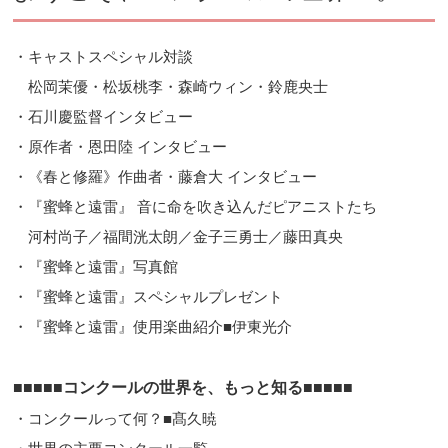
・キャストスペシャル対談
松岡茉優・松坂桃李・森崎ウィン・鈴鹿央士
・石川慶監督インタビュー
・原作者・恩田陸 インタビュー
・《春と修羅》作曲者・藤倉大 インタビュー
・『蜜蜂と遠雷』 音に命を吹き込んだピアニストたち
河村尚子／福間洸太朗／金子三勇士／藤田真央
・『蜜蜂と遠雷』写真館
・『蜜蜂と遠雷』スペシャルプレゼント
・『蜜蜂と遠雷』使用楽曲紹介■伊東光介
■■■■■コンクールの世界を、もっと知る■■■■■
・コンクールって何？■髙久暁