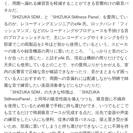
く、周囲へ漏れる練習音を軽減することができる音響向けの吸音パ
ネルだ。
「SHIZUKA SDM」と「SHIZUKA Stillness Panel」を愛用してい
るのが、レコーディングエンジニアのzAk 氏。ロックバンド「フィ
ッシュマンズ」などのレコーディングやプロデュースを手掛ける音
のプロフェッショナルで、主にレコーディングやミキシングを行う
部屋でこの両製品を2 年ほど前から使用しているという。スピーカ
ーの後ろや録音機器の周りに置いたところ、「しっかりと音のピン
トが合ったと感じた」と話すzAk 氏。現在は機材の周りだけでなく
天井にも使用しているとのことで、その愛用ぶりがうかがえる。室
内の反響音で正確な音が確認できなかったり、音がまとまらず困っ
ている人におすすめで、周囲への音漏れには配慮しながら明瞭で綺
麗な音で練習したい楽器演奏者などにもぴったりだ。
「SHIZUKA SDM」の大きな特徴は、「SHIZUKA
StillnessPanel」と同等の吸音性能を備えつつも、吸音面に不織布
を使用しているため軽量で手軽に持ち運びができ、いつでもどこで
も立てるだけで簡易吸音ブースが完成する点だ。出先で楽器や声楽
の練習をしたい人にも便利。従来の吸音パネルは、据え置き型が多
いため、部屋に置いてしまうと持ち運びができないことに不満を持
つユーザーも多かった。zAk 氏も、一つの場所に留まらずいろいろ