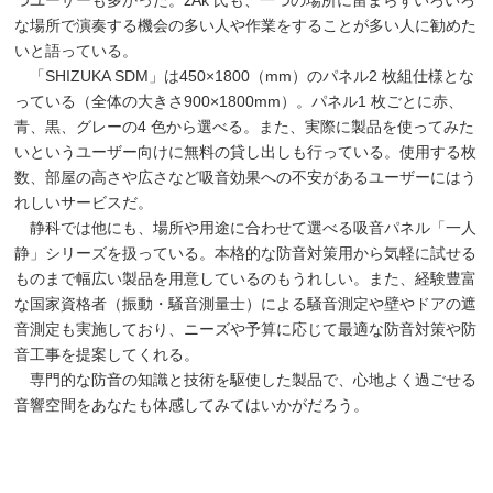
な場所で演奏する機会の多い人や作業をすることが多い人に勧めた
いと語っている。
「SHIZUKA SDM」は450×1800（mm）のパネル2 枚組仕様とな
っている（全体の大きさ900×1800mm）。パネル1 枚ごとに赤、
青、黒、グレーの4 色から選べる。また、実際に製品を使ってみた
いというユーザー向けに無料の貸し出しも行っている。使用する枚
数、部屋の高さや広さなど吸音効果への不安があるユーザーにはう
れしいサービスだ。
静科では他にも、場所や用途に合わせて選べる吸音パネル「一人
静」シリーズを扱っている。本格的な防音対策用から気軽に試せる
ものまで幅広い製品を用意しているのもうれしい。また、経験豊富
な国家資格者（振動・騒音測量士）による騒音測定や壁やドアの遮
音測定も実施しており、ニーズや予算に応じて最適な防音対策や防
音工事を提案してくれる。
専門的な防音の知識と技術を駆使した製品で、心地よく過ごせる
音響空間をあなたも体感してみてはいかがだろう。