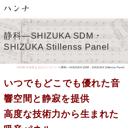
静科―SHIZUKA SDM・
SHIZUKA Stillenss Panel
HOME
>
防音まるわかりガイド
> 静科―SHIZUKA SDM・SHIZUKA Stillenss Panel
いつでもどこでも優れた音
響空間と静寂を提供
高度な技術力から生まれた