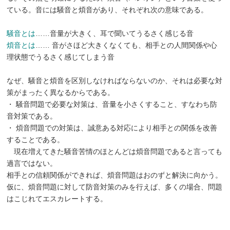
ている。音には騒音と煩音があり、それぞれ次の意味である。
騒音とは
……音量が大きく、耳で聞いてうるさく感じる音
煩音とは
…… 音がさほど大きくなくても、相手との人間関係や心
理状態でうるさく感じてしまう音
なぜ、騒音と煩音を区別しなければならないのか、それは必要な対
策がまったく異なるからである。
・ 騒音問題で必要な対策は、音量を小さくすること、すなわち防
音対策である。
・ 煩音問題での対策は、誠意ある対応により相手との関係を改善
することである。
現在増えてきた騒音苦情のほとんどは煩音問題であると言っても
過言ではない。
相手との信頼関係ができれば、煩音問題はおのずと解決に向かう。
仮に、煩音問題に対して防音対策のみを行えば、多くの場合、問題
はこじれてエスカレートする。