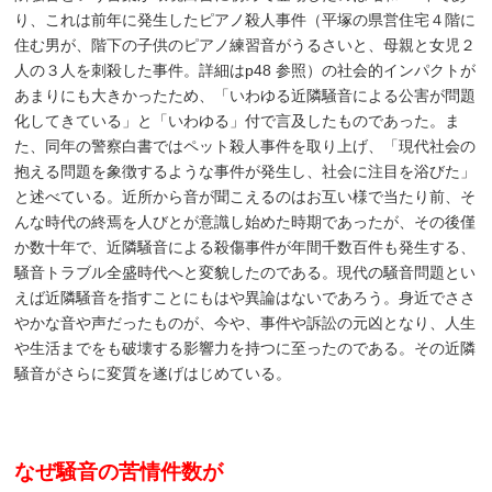
り、これは前年に発生したピアノ殺人事件（平塚の県営住宅４階に
住む男が、階下の子供のピアノ練習音がうるさいと、母親と女児２
人の３人を刺殺した事件。詳細はp48 参照）の社会的インパクトが
あまりにも大きかったため、「いわゆる近隣騒音による公害が問題
化してきている」と「いわゆる」付で言及したものであった。ま
た、同年の警察白書ではペット殺人事件を取り上げ、「現代社会の
抱える問題を象徴するような事件が発生し、社会に注目を浴びた」
と述べている。近所から音が聞こえるのはお互い様で当たり前、そ
んな時代の終焉を人びとが意識し始めた時期であったが、その後僅
か数十年で、近隣騒音による殺傷事件が年間千数百件も発生する、
騒音トラブル全盛時代へと変貌したのである。現代の騒音問題とい
えば近隣騒音を指すことにもはや異論はないであろう。身近でささ
やかな音や声だったものが、今や、事件や訴訟の元凶となり、人生
や生活までをも破壊する影響力を持つに至ったのである。その近隣
騒音がさらに変質を遂げはじめている。
なぜ騒音の苦情件数が