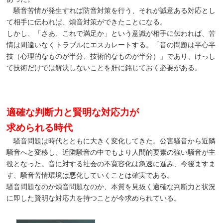
騒音苦情が発生すれば防音対策を行う、それが誠意ある対応とし
て相手に伝われば、煩音対策ができたことになる。
しかし、「さあ、これで満足か」という意識が相手に伝われば、苦
情は間違いなくトラブルにエスカレートする。「音の問題は半心半
技（心理的なものが半分、技術的なものが半分）」であり、けっし
て技術だけでは解決しないことを肝に銘じておく必要がある。
適確な判断力と賢明な対応力が
求められる時代
騒音問題は時代とともに大きく変化してきた。公害騒音から近隣
騒音へと変移し、近隣騒音の中でもより人間的要素の強い騒音が主
役となった。音に対する社会の不寛容化は急速に進み、今後ますま
す、騒音苦情環境は悪化していくことは確実である。
騒音問題なのか煩音問題なのか、本質を見抜く適確な判断力と状況
に即した賢明な対応力を持つことが今求められている。