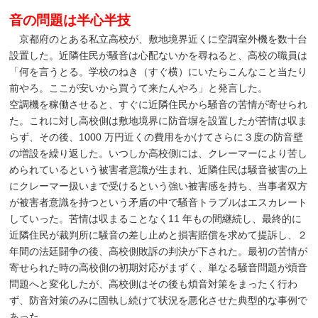
音の問題は半心半技
京都府のとある私立高校が、敷地境界近くに空調室外機を数十台
設置した。近隣住民が騒音は心配ないかを尋ねると、高校の職員は
「何を言うとる。学校のねき（すぐ横）にいたらこんなこと当たり
前やろ。ここが安いから買うて来たんやろ」と発言した。
空調機を稼働させると、すぐに近隣住民から騒音の苦情が寄せられ
た。これに対し高校側は敷地境界に防音塀を設置したが苦情は収ま
らず、その後、1000 万円近くの費用をかけてさらに３度の防音壁
の増設を繰り返した。いつしか高校側には、クレーマーにより苦し
められているという被害者意識が生まれ、近隣住民は騒音被害の上
にクレーマー扱いまで受けるという強い被害感を持ち、当事者双方
が被害者意識を持つという矛盾の中で騒音トラブルはエスカレート
していった。苦情は収まることなく11 年もの間継続し、最終的に
近隣住民が裁判所に騒音の差し止めと損害賠償を求めて提訴し、２
年間の法廷闘争の後、高校側敗訴の判決が下された。最初の苦情が
寄せられた時の高校側の初期対応がまずく、単なる騒音問題が煩音
問題へと変化したが、高校側はその後も煩音対策をまったく行わ
ず、防音対策のみに固執し続けて状況を悪化させた典型的な事例で
あった。