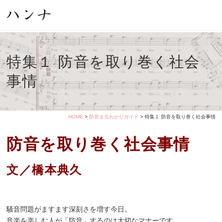
特集１ 防音を取り巻く社会
事情
HOME
>
防音まるわかりガイド
> 特集１ 防音を取り巻く社会事情
防音を取り巻く社会事情
文／橋本典久
騒音問題がますます深刻さを増す今日。
音楽を楽しむ人が「防音」するのは大切なマナーです。