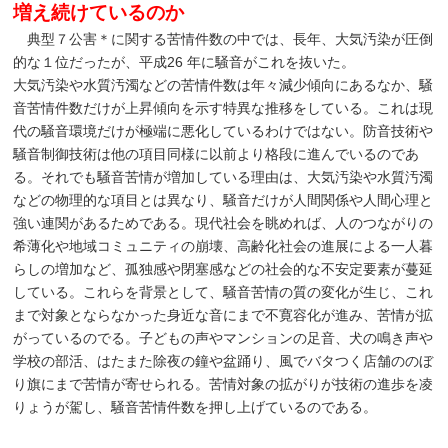
増え続けているのか
典型７公害＊に関する苦情件数の中では、長年、大気汚染が圧倒
的な１位だったが、平成26 年に騒音がこれを抜いた。
大気汚染や水質汚濁などの苦情件数は年々減少傾向にあるなか、騒
音苦情件数だけが上昇傾向を示す特異な推移をしている。これは現
代の騒音環境だけが極端に悪化しているわけではない。防音技術や
騒音制御技術は他の項目同様に以前より格段に進んでいるのであ
る。それでも騒音苦情が増加している理由は、大気汚染や水質汚濁
などの物理的な項目とは異なり、騒音だけが人間関係や人間心理と
強い連関があるためである。現代社会を眺めれば、人のつながりの
希薄化や地域コミュニティの崩壊、高齢化社会の進展による一人暮
らしの増加など、孤独感や閉塞感などの社会的な不安定要素が蔓延
している。これらを背景として、騒音苦情の質の変化が生じ、これ
まで対象とならなかった身近な音にまで不寛容化が進み、苦情が拡
がっているのでる。子どもの声やマンションの足音、犬の鳴き声や
学校の部活、はたまた除夜の鐘や盆踊り、風でバタつく店舗ののぼ
り旗にまで苦情が寄せられる。苦情対象の拡がりが技術の進歩を凌
りょうが駕し、騒音苦情件数を押し上げているのである。