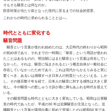
そもそも騒音とは何なのか。
防音対策が当たり前となった現代に至るまでの社会的背景、
これからの時代に求められることとは―。
時代とともに変化する
騒音問題
騒音という言葉が使われ始めたのは、大正時代の終わりから昭和
の初め頃であり、それまでの一時期に「噪音」という用語が使われ
たことはあるものの、明治期にはまだ騒音という言葉は存在してい
なかった。それは、騒音に悩まされるという概念自体が一般社会に
存在していなかったためであり、これは現代からかえりみると実に
驚くべき、あるいは感嘆すべき日本人の特質だったといえる。しか
し、その後百数十年を経て、日本人の騒音に対する感性は大きく変
化し、今や騒音への愁しゅうそ訴が巷に満ちあふれる時代を迎えて
いる。
その騒音問題も時代とともに大きく変化している。昭和は公害騒
音の時代であったが、平成の30 年は近隣騒音が主流となった。近
隣騒音という言葉が環境白書に初めて登場したのは昭和50 年であ