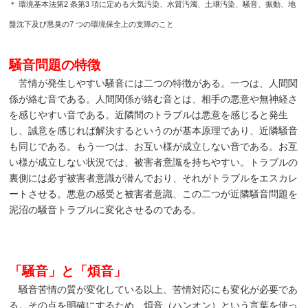
＊ 環境基本法第2 条第3 項に定める大気汚染、水質汚濁、土壌汚染、騒音、振動、地
盤沈下及び悪臭の7 つの環境保全上の支障のこと
騒音問題の特徴
苦情が発生しやすい騒音には二つの特徴がある。一つは、人間関
係が絡む音である。人間関係が絡む音とは、相手の悪意や無神経さ
を感じやすい音である。近隣間のトラブルは悪意を感じると発生
し、誠意を感じれば解決するというのが基本原理であり、近隣騒音
も同じである。もう一つは、お互い様が成立しない音である。お互
い様が成立しない状況では、被害者意識を持ちやすい。トラブルの
裏側には必ず被害者意識が潜んでおり、それがトラブルをエスカレ
ートさせる。悪意の感受と被害者意識、この二つが近隣騒音問題を
泥沼の騒音トラブルに変化させるのである。
「騒音」と「煩音」
騒音苦情の質が変化している以上、苦情対応にも変化が必要であ
る。その点を明確にするため、煩音（ハンオン）という言葉を使っ